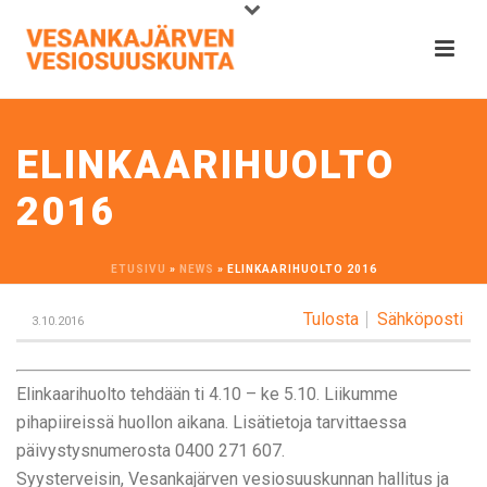
ELINKAARIHUOLTO
2016
ETUSIVU
»
NEWS
»
ELINKAARIHUOLTO 2016
Tulosta
Sähköposti
3.10.2016
Elinkaarihuolto tehdään ti 4.10 – ke 5.10.
Liikumme
pihapiireissä huollon aikana. Lisätietoja tarvittaessa
päivystysnumerosta 0400 271 607.
Syysterveisin, Vesankajärven vesiosuuskunnan hallitus ja