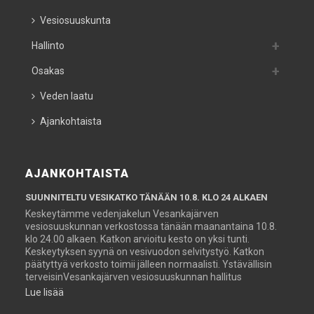
Vesiosuuskunta
Hallinto
Osakas
Veden laatu
Ajankohtaista
AJANKOHTAISTA
SUUNNITELTU VESIKATKO TÄNÄÄN 10.8. KLO 24 ALKAEN
Keskeytämme vedenjakelun Vesankajärven
vesiosuuskunnan verkostossa tänään maanantaina 10.8.
klo 24.00 alkaen. Katkon arvioitu kesto on yksi tunti.
Keskeytyksen syynä on vesivuodon selvitystyö. Katkon
päätyttyä verkosto toimii jälleen normaalisti. Ystävällisin
terveisinVesankajärven vesiosuuskunnan hallitus
Lue lisää