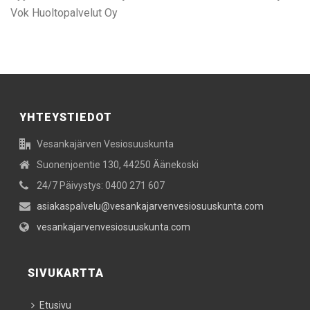
Vok Huoltopalvelut Oy
YHTEYSTIEDOT
Vesankajärven Vesiosuuskunta
Suonenjoentie 130, 44250 Äänekoski
24/7 Päivystys: 0400 271 607
asiakaspalvelu@vesankajarvenvesiosuuskunta.com
vesankajarvenvesiosuuskunta.com
SIVUKARTTA
Etusivu