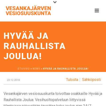
HYVÄÄ JA
RAUHALLISTA
JOULUA!
ETUSIVU
»
NEWS
»
HYVÄÄ JA RAUHALLISTA JOULUA!
Tulosta
Sähköposti
23.12.2018
Vesankajärven vesiosuuskunta toivottaa osakkaille Hyvää ja
Rauhallista Joulua. Vesihuoltopalveluun liittyvissä
tilanteissa päivystäjän tavoittaa koko joulun ajan 24/7