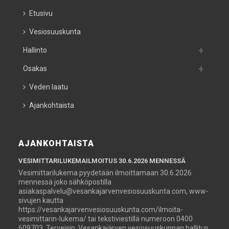
Etusivu
Vesiosuuskunta
Hallinto
Osakas
Veden laatu
Ajankohtaista
AJANKOHTAISTA
VESIMITTARILUKEMAILMOITUS 30.6.2026 MENNESSÄ
Vesimittarilukema pyydetään ilmoittamaan 30.6.2026
mennessä joko sähköpostilla
asiakaspalvelu@vesankajarvenvesiosuuskunta.com, www-
sivujen kautta
https://vesankajarvenvesiosuuskunta.com/ilmoita-
vesimittarin-lukema/ tai tekstiviestillä numeroon 0400
609703. Terveisin, Vesankajärven vesiosuuskunnan hallitus