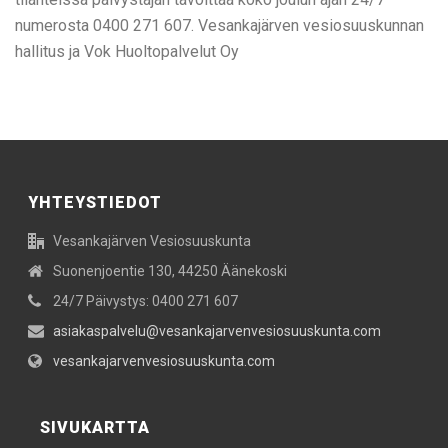
numerosta 0400 271 607. Vesankajärven vesiosuuskunnan
hallitus ja Vok Huoltopalvelut Oy
YHTEYSTIEDOT
Vesankajärven Vesiosuuskunta
Suonenjoentie 130, 44250 Äänekoski
24/7 Päivystys: 0400 271 607
asiakaspalvelu@vesankajarvenvesiosuuskunta.com
vesankajarvenvesiosuuskunta.com
SIVUKARTTA