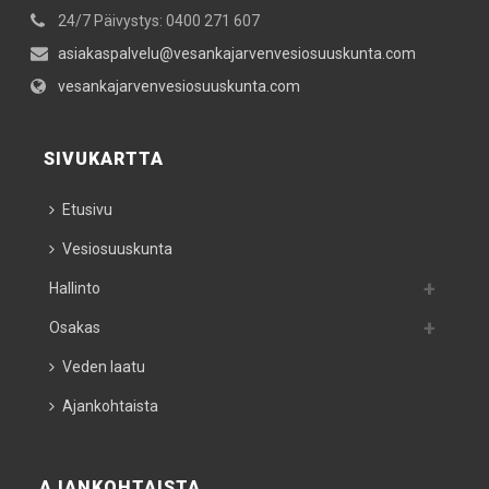
24/7 Päivystys: 0400 271 607
asiakaspalvelu@vesankajarvenvesiosuuskunta.com
vesankajarvenvesiosuuskunta.com
SIVUKARTTA
Etusivu
Vesiosuuskunta
Hallinto
Osakas
Veden laatu
Ajankohtaista
AJANKOHTAISTA