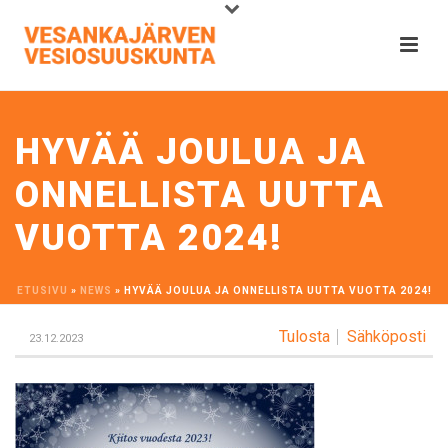
HYVÄÄ JOULUA JA
ONNELLISTA UUTTA
VUOTTA 2024!
ETUSIVU
»
NEWS
»
HYVÄÄ JOULUA JA ONNELLISTA UUTTA VUOTTA 2024!
Tulosta
Sähköposti
23.12.2023