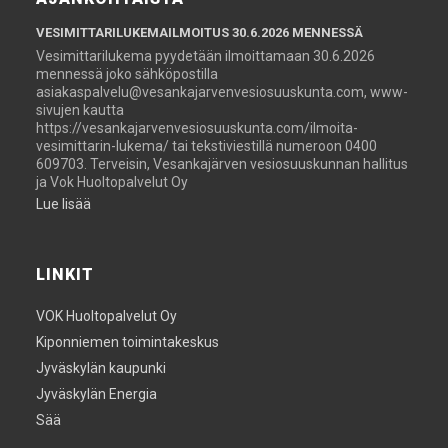
VESIMITTARILUKEMAILMOITUS 30.6.2026 MENNESSÄ
Vesimittarilukema pyydetään ilmoittamaan 30.6.2026
mennessä joko sähköpostilla
asiakaspalvelu@vesankajarvenvesiosuuskunta.com, www-
sivujen kautta
https://vesankajarvenvesiosuuskunta.com/ilmoita-
vesimittarin-lukema/ tai tekstiviestillä numeroon 0400
609703. Terveisin, Vesankajärven vesiosuuskunnan hallitus
ja Vok Huoltopalvelut Oy
Lue lisää
LINKIT
VOK Huoltopalvelut Oy
Kiponniemen toimintakeskus
Jyväskylän kaupunki
Jyväskylän Energia
Sää