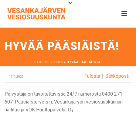
HYVÄÄ PÄÄSIÄISTÄ!
ETUSIVU
»
NEWS
»
HYVÄÄ PÄÄSIÄISTÄ!
Tulosta
Sähköposti
17.4.2025
Päivystäjä on tavoitettavissa 24/7 numerosta 0400 271
607. Pääsiäisterveisin, Vesankajärven vesiosuuskunnan
hallitus ja VOK Huoltopalvelut Oy