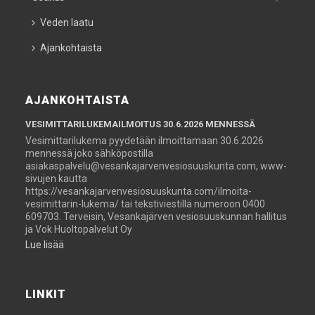
Veden laatu
Ajankohtaista
AJANKOHTAISTA
VESIMITTARILUKEMAILMOITUS 30.6.2026 MENNESSÄ
Vesimittarilukema pyydetään ilmoittamaan 30.6.2026
mennessä joko sähköpostilla
asiakaspalvelu@vesankajarvenvesiosuuskunta.com, www-
sivujen kautta
https://vesankajarvenvesiosuuskunta.com/ilmoita-
vesimittarin-lukema/ tai tekstiviestillä numeroon 0400
609703. Terveisin, Vesankajärven vesiosuuskunnan hallitus
ja Vok Huoltopalvelut Oy
Lue lisää
LINKIT