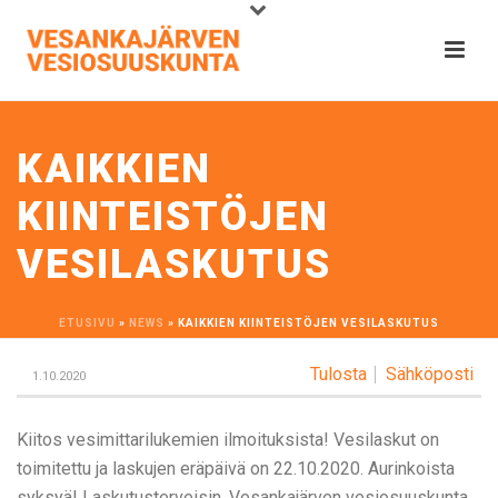
KAIKKIEN
KIINTEISTÖJEN
VESILASKUTUS
ETUSIVU
»
NEWS
»
KAIKKIEN KIINTEISTÖJEN VESILASKUTUS
Tulosta
Sähköposti
1.10.2020
Kiitos vesimittarilukemien ilmoituksista! Vesilaskut on
toimitettu ja laskujen eräpäivä on 22.10.2020. Aurinkoista
syksyä! Laskutusterveisin, Vesankajärven vesiosuuskunta