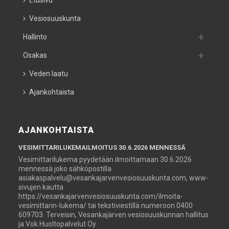
Etusivu
Vesiosuuskunta
Hallinto
Osakas
Veden laatu
Ajankohtaista
AJANKOHTAISTA
VESIMITTARILUKEMAILMOITUS 30.6.2026 MENNESSÄ
Vesimittarilukema pyydetään ilmoittamaan 30.6.2026
mennessä joko sähköpostilla
asiakaspalvelu@vesankajarvenvesiosuuskunta.com, www-
sivujen kautta
https://vesankajarvenvesiosuuskunta.com/ilmoita-
vesimittarin-lukema/ tai tekstiviestillä numeroon 0400
609703. Terveisin, Vesankajärven vesiosuuskunnan hallitus
ja Vok Huoltopalvelut Oy