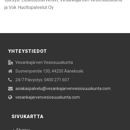
ja Vok Huoltopalvelut Oy
YHTEYSTIEDOT
Vesankajärven Vesiosuuskunta
Suonenjoentie 130, 44250 Äänekoski
24/7 Päivystys: 0400 271 607
asiakaspalvelu@vesankajarvenvesiosuuskunta.com
vesankajarvenvesiosuuskunta.com
SIVUKARTTA