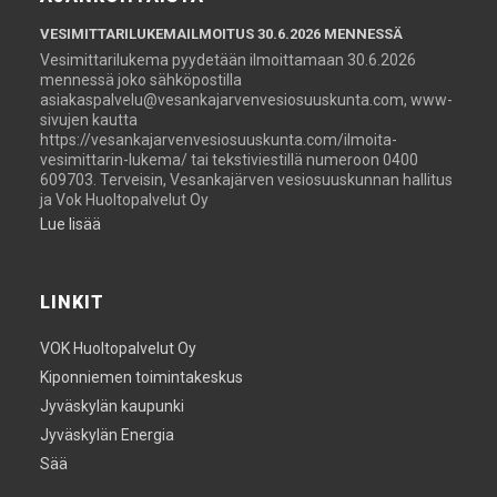
VESIMITTARILUKEMAILMOITUS 30.6.2026 MENNESSÄ
Vesimittarilukema pyydetään ilmoittamaan 30.6.2026
mennessä joko sähköpostilla
asiakaspalvelu@vesankajarvenvesiosuuskunta.com, www-
sivujen kautta
https://vesankajarvenvesiosuuskunta.com/ilmoita-
vesimittarin-lukema/ tai tekstiviestillä numeroon 0400
609703. Terveisin, Vesankajärven vesiosuuskunnan hallitus
ja Vok Huoltopalvelut Oy
Lue lisää
LINKIT
VOK Huoltopalvelut Oy
Kiponniemen toimintakeskus
Jyväskylän kaupunki
Jyväskylän Energia
Sää