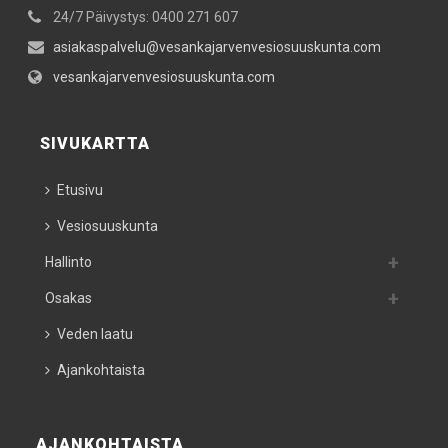
24/7 Päivystys: 0400 271 607
asiakaspalvelu@vesankajarvenvesiosuuskunta.com
vesankajarvenvesiosuuskunta.com
SIVUKARTTA
Etusivu
Vesiosuuskunta
Hallinto
Osakas
Veden laatu
Ajankohtaista
AJANKOHTAISTA