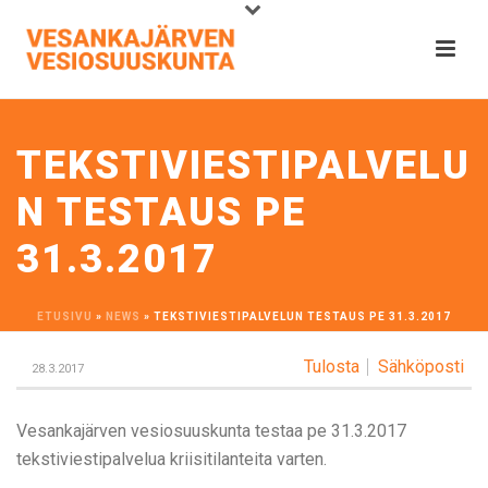
TEKSTIVIESTIPALVELU
N TESTAUS PE
31.3.2017
ETUSIVU
»
NEWS
»
TEKSTIVIESTIPALVELUN TESTAUS PE 31.3.2017
Tulosta
Sähköposti
28.3.2017
Vesankajärven vesiosuuskunta testaa pe 31.3.2017
tekstiviestipalvelua kriisitilanteita varten.