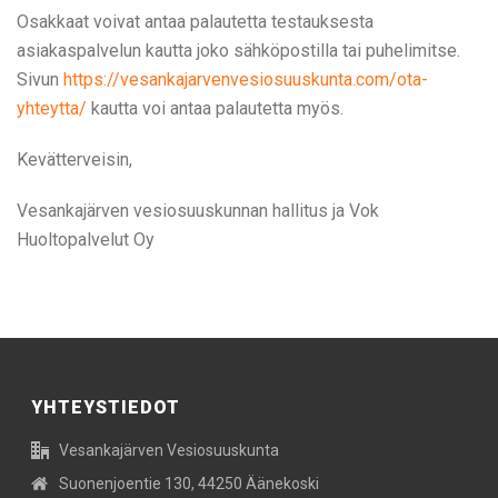
Osakkaat voivat antaa palautetta testauksesta
asiakaspalvelun kautta joko sähköpostilla tai puhelimitse.
Sivun
https://vesankajarvenvesiosuuskunta.com/ota-
yhteytta/
kautta voi antaa palautetta myös.
Kevätterveisin,
Vesankajärven vesiosuuskunnan hallitus ja Vok
Huoltopalvelut Oy
YHTEYSTIEDOT
Vesankajärven Vesiosuuskunta
Suonenjoentie 130, 44250 Äänekoski