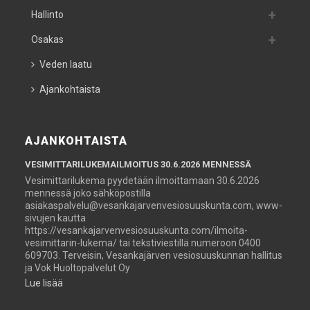
Hallinto
Osakas
Veden laatu
Ajankohtaista
AJANKOHTAISTA
VESIMITTARILUKEMAILMOITUS 30.6.2026 MENNESSÄ
Vesimittarilukema pyydetään ilmoittamaan 30.6.2026
mennessä joko sähköpostilla
asiakaspalvelu@vesankajarvenvesiosuuskunta.com, www-
sivujen kautta
https://vesankajarvenvesiosuuskunta.com/ilmoita-
vesimittarin-lukema/ tai tekstiviestillä numeroon 0400
609703. Terveisin, Vesankajärven vesiosuuskunnan hallitus
ja Vok Huoltopalvelut Oy
Lue lisää