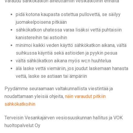
Varaudu sähkökatkon aiheuttamiin vesikatkoihin ennalta
pidä kotona kaupasta ostettua pullovettä, se säilyy
juomakelpoisena pitkään
sähkökatkon uhatessa varaa lisäksi vettä puhtaisiin
kanistereihin tai astioihin
minimoi kaikki veden käyttö sähkökatkon aikana, vältä
suihkussa käyntiä sekä astioiden ja pyykin pesua
vältä sähkökatkon aikana myös wc:n huuhtelua
älä laske vettä viemäriin, jos joudut laskemaan hanasta
vettä, laske se astiaan tai ämpäriin
Pyydämme seuraamaan valtakunnallista viestintää ja
noudattamaan yleisiä ohjeita,
näin varaudut pitkiin
sähkökatkoihin
Terveisin Vesankajärven vesiosuuskunnan hallitus ja VOK
huoltopalvelut Oy