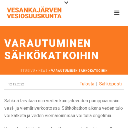
VARAUTUMINEN
SÄHKÖKATKOIHIN
ETUSIVU
»
NEWS
»
VARAUTUMINEN SÄHKÖKATKOIHIN
Tulosta
Sähköposti
12.12.2022
Sähköä tarvitaan niin veden kuin jäteveden pumppaamisiin
vesi- ja viemäriverkostossa. Sähkökatkon aikana veden tulo
voi katketa ja veden viemäröinnissä voi tulla ongelmia.