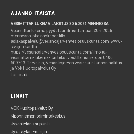
AJANKOHTAISTA
VESIMITTARILUKEMAILMOITUS 30.6.2026 MENNESSÄ
Vesimittarilukema pyydetään ilmoittamaan 30.6.2026
mennessä joko sähköpostilla
asiakaspalvelu@vesankajarvenvesiosuuskunta.com, www-
sivujen kautta
https://vesankajarvenvesiosuuskunta.com/ilmoita-
vesimittarin-lukema/ tai tekstiviestillä numeroon 0400
609703. Terveisin, Vesankajärven vesiosuuskunnan hallitus
ja Vok Huoltopalvelut Oy
Lue lisää
LINKIT
VOK Huoltopalvelut Oy
Kiponniemen toimintakeskus
Jyväskylän kaupunki
Jyväskylän Energia