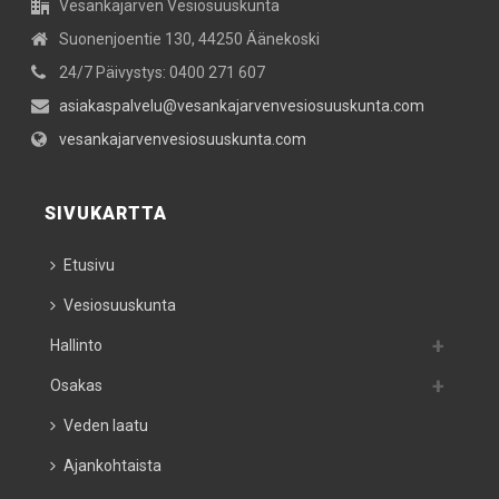
Vesankajärven Vesiosuuskunta
Suonenjoentie 130, 44250 Äänekoski
24/7 Päivystys: 0400 271 607
asiakaspalvelu@vesankajarvenvesiosuuskunta.com
vesankajarvenvesiosuuskunta.com
SIVUKARTTA
Etusivu
Vesiosuuskunta
Hallinto
Osakas
Veden laatu
Ajankohtaista