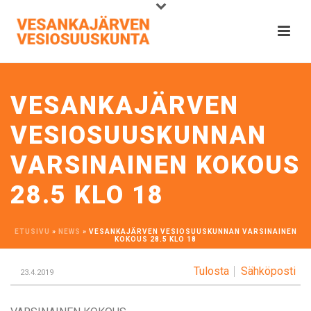
VESANKAJÄRVEN
VESIOSUUSKUNNAN
VARSINAINEN KOKOUS
28.5 KLO 18
ETUSIVU
»
NEWS
»
VESANKAJÄRVEN VESIOSUUSKUNNAN VARSINAINEN
KOKOUS 28.5 KLO 18
Tulosta
Sähköposti
23.4.2019