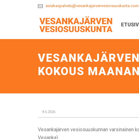
asiakaspalvelu@vesankajarvenvesiosuuskunta.com
ETUSI
VESANKAJÄRVEN
KOKOUS MAANANT
8.6.2026
Vesankajärven vesiosuuskunnan varsinainen k
Vesanka).