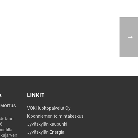
A
LINKIT
LMOITUS
VOK Huoltopalvelut Oy
Kiponniemen toimintakeskus
ydetään
26
Jyväskylän kaupunki
stilla
Jyväskylän Energia
kajarven