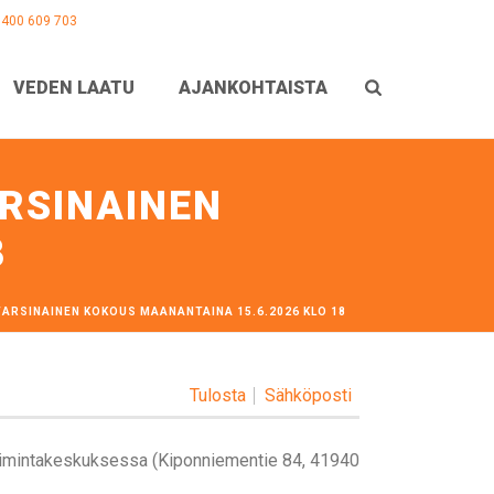
0400 609 703
VEDEN LAATU
AJANKOHTAISTA
RSINAINEN
8
RSINAINEN KOKOUS MAANANTAINA 15.6.2026 KLO 18
Tulosta
Sähköposti
oimintakeskuksessa (Kiponniementie 84, 41940