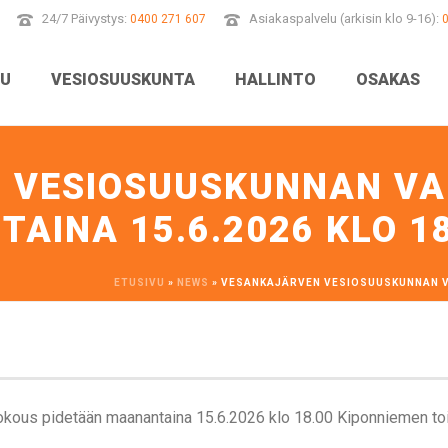
24/7 Päivystys:
Asiakaspalvelu (arkisin klo 9-16):
0400 271 607
VU
VESIOSUUSKUNTA
HALLINTO
OSAKAS
 VESIOSUUSKUNNAN VA
AINA 15.6.2026 KLO 1
ETUSIVU
»
NEWS
»
VESANKAJÄRVEN VESIOSUUSKUNNAN VA
okous pidetään maanantaina 15.6.2026 klo 18.00 Kiponniemen t