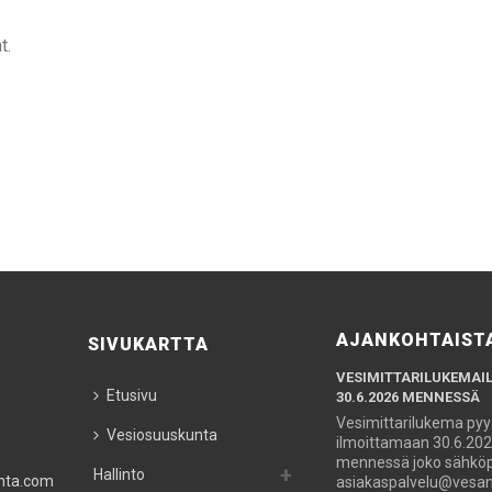
t.
AJANKOHTAIST
SIVUKARTTA
VESIMITTARILUKEMAI
Etusivu
30.6.2026 MENNESSÄ
Vesimittarilukema py
Vesiosuuskunta
ilmoittamaan 30.6.20
mennessä joko sähköpo
Hallinto
nta.com
asiakaspalvelu@vesan