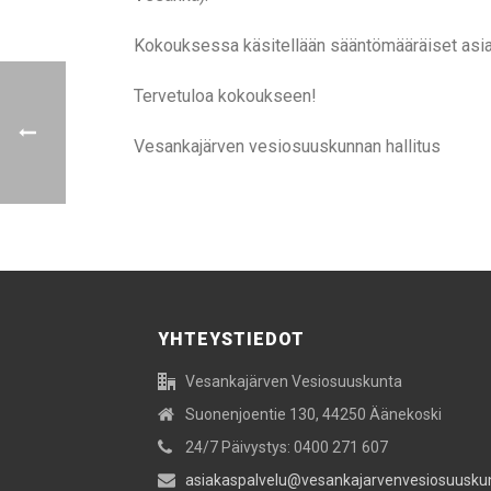
Kokouksessa käsitellään sääntömääräiset asia
Tervetuloa kokoukseen!
Vesankajärven vesiosuuskunnan hallitus
YHTEYSTIEDOT
Vesankajärven Vesiosuuskunta
Suonenjoentie 130, 44250 Äänekoski
24/7 Päivystys: 0400 271 607
asiakaspalvelu@vesankajarvenvesiosuusku