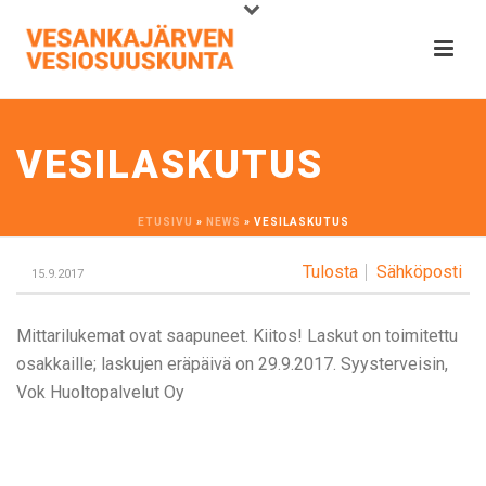
VESILASKUTUS
ETUSIVU
»
NEWS
»
VESILASKUTUS
Tulosta
Sähköposti
15.9.2017
Mittarilukemat ovat saapuneet. Kiitos! Laskut on toimitettu
osakkaille; laskujen eräpäivä on 29.9.2017. Syysterveisin,
Vok Huoltopalvelut Oy