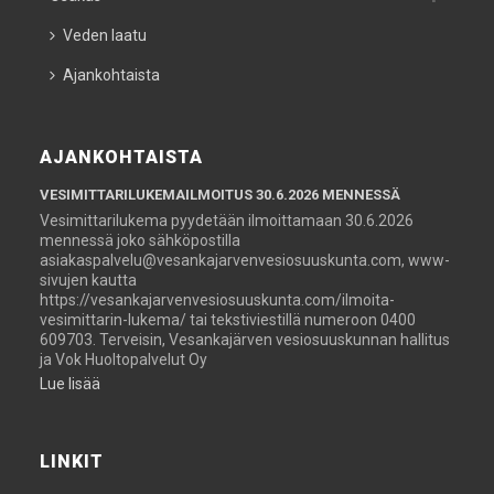
Veden laatu
Ajankohtaista
AJANKOHTAISTA
VESIMITTARILUKEMAILMOITUS 30.6.2026 MENNESSÄ
Vesimittarilukema pyydetään ilmoittamaan 30.6.2026
mennessä joko sähköpostilla
asiakaspalvelu@vesankajarvenvesiosuuskunta.com, www-
sivujen kautta
https://vesankajarvenvesiosuuskunta.com/ilmoita-
vesimittarin-lukema/ tai tekstiviestillä numeroon 0400
609703. Terveisin, Vesankajärven vesiosuuskunnan hallitus
ja Vok Huoltopalvelut Oy
Lue lisää
LINKIT