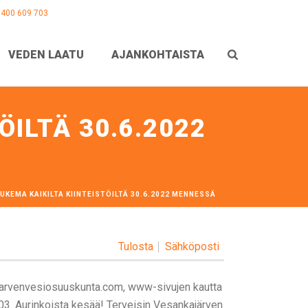
0400 609 703
VEDEN LAATU
AJANKOHTAISTA
ÖILTÄ 30.6.2022
UKEMA KAIKILTA KIINTEISTÖILTÄ 30.6.2022 MENNESSÄ
Tulosta
Sähköposti
arvenvesiosuuskunta.com, www-sivujen kautta
03. Aurinkoista kesää! Terveisin Vesankajärven