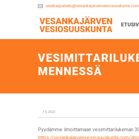
asiakaspalvelu@vesankajarvenvesiosuuskunta.com
ETUSI
VESIMITTARILUKE
MENNESSÄ
7.6.2022
Pyydämme ilmoittamaan vesimittarilukeman 30
https://vesankajarvenvesiosuuskunta.com/ilmo