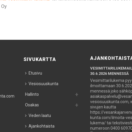
t Oy
AJANKOHTAIST
SIVUKARTTA
VESIMITTARILUKEMAI
Etusivu
30.6.2026 MENNESSÄ
Vesimittarilukema py
Vesiosuuskunta
ilmoittamaan 30.6.20
mennessä joko sähköpo
Hallinto
nta.com
asiakaspalvelu@vesan
vesiosuuskunta.com,
Osakas
sivujen kautta
https://vesankajarven
Veden laatu
kunta.com/ilmoita-ves
lukema/ tai tekstiviesti
Ajankohtaista
numeroon 0400 60970