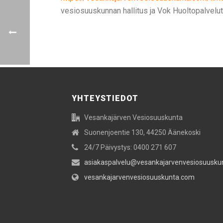
vesiosuuskunnan hallitus ja Vok Huoltopalvelu
YHTEYSTIEDOT
Vesankajärven Vesiosuuskunta
Suonenjoentie 130, 44250 Äänekoski
24/7 Päivystys: 0400 271 607
asiakaspalvelu@vesankajarvenvesiosuusku
vesankajarvenvesiosuuskunta.com