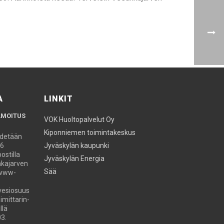
A
LINKIT
LMOITUS
VOK Huoltopalvelut Oy
Kiponniemen toimintakeskus
ydetään
26
Jyväskylän kaupunki
stilla
Jyväskylän Energia
kajarven
Sää
 www-
vesiosuus
imittarin-
llä
3.