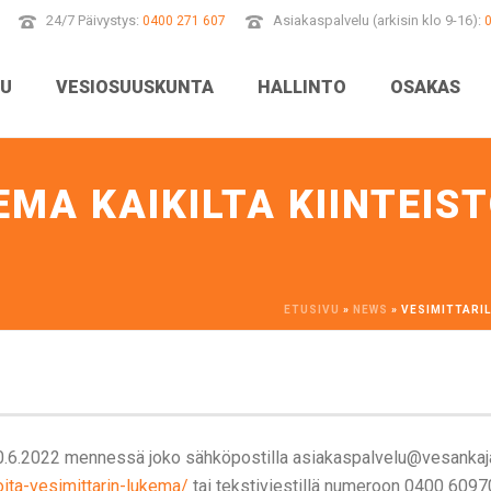
24/7 Päivystys:
Asiakaspalvelu (arkisin klo 9-16):
0400 271 607
VU
VESIOSUUSKUNTA
HALLINTO
OSAKAS
MA KAIKILTA KIINTEIST
ETUSIVU
»
NEWS
»
VESIMITTARIL
.6.2022 mennessä joko sähköpostilla asiakaspalvelu@vesankaj
ita-vesimittarin-lukema/
tai tekstiviestillä numeroon 0400 6097