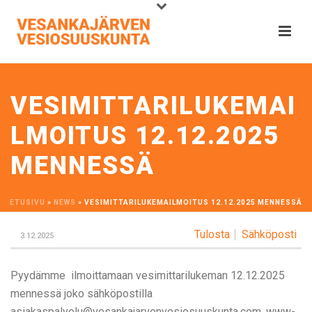
VESIMITTARILUKEMAI
LMOITUS 12.12.2025
MENNESSÄ
ETUSIVU
»
NEWS
»
VESIMITTARILUKEMAILMOITUS 12.12.2025 MENNESSÄ
Tulosta
Sähköposti
3.12.2025
Pyydämme ilmoittamaan vesimittarilukeman 12.12.2025
mennessä joko sähköpostilla
asiakaspalvelu@vesankajarvenvesiosuuskunta.com, www-