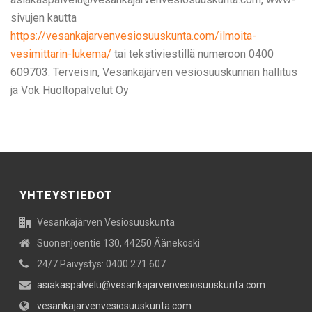
sivujen kautta
https://vesankajarvenvesiosuuskunta.com/ilmoita-
vesimittarin-lukema/
tai tekstiviestillä numeroon 0400
609703. Terveisin, Vesankajärven vesiosuuskunnan hallitus
ja Vok Huoltopalvelut Oy
YHTEYSTIEDOT
Vesankajärven Vesiosuuskunta
Suonenjoentie 130, 44250 Äänekoski
24/7 Päivystys: 0400 271 607
asiakaspalvelu@vesankajarvenvesiosuuskunta.com
vesankajarvenvesiosuuskunta.com