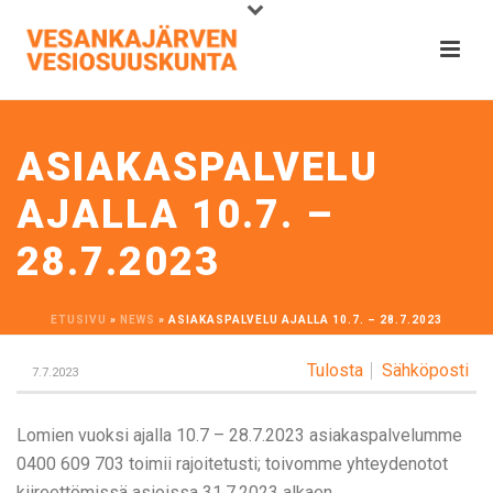
ASIAKASPALVELU
AJALLA 10.7. –
28.7.2023
ETUSIVU
»
NEWS
»
ASIAKASPALVELU AJALLA 10.7. – 28.7.2023
Tulosta
Sähköposti
7.7.2023
Lomien vuoksi ajalla 10.7 – 28.7.2023 asiakaspalvelumme
0400 609 703 toimii rajoitetusti; toivomme yhteydenotot
kiireettömissä asioissa 31.7.2023 alkaen.