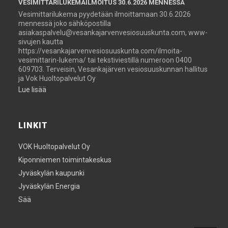
VESIMITTARILUKEMAILMOITUS 30.6.2026 MENNESSÄ
Vesimittarilukema pyydetään ilmoittamaan 30.6.2026
mennessä joko sähköpostilla
asiakaspalvelu@vesankajarvenvesiosuuskunta.com, www-
sivujen kautta
https://vesankajarvenvesiosuuskunta.com/ilmoita-
vesimittarin-lukema/ tai tekstiviestillä numeroon 0400
609703. Terveisin, Vesankajärven vesiosuuskunnan hallitus
ja Vok Huoltopalvelut Oy
Lue lisää
LINKIT
VOK Huoltopalvelut Oy
Kiponniemen toimintakeskus
Jyväskylän kaupunki
Jyväskylän Energia
Sää