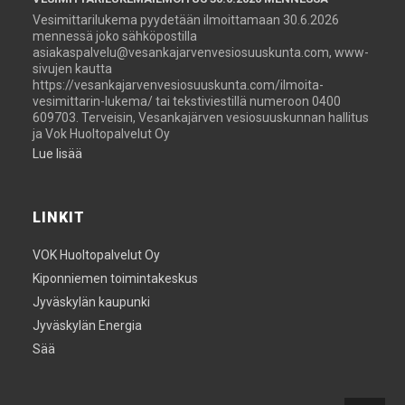
Vesimittarilukema pyydetään ilmoittamaan 30.6.2026
mennessä joko sähköpostilla
asiakaspalvelu@vesankajarvenvesiosuuskunta.com, www-
sivujen kautta
https://vesankajarvenvesiosuuskunta.com/ilmoita-
vesimittarin-lukema/ tai tekstiviestillä numeroon 0400
609703. Terveisin, Vesankajärven vesiosuuskunnan hallitus
ja Vok Huoltopalvelut Oy
Lue lisää
LINKIT
VOK Huoltopalvelut Oy
Kiponniemen toimintakeskus
Jyväskylän kaupunki
Jyväskylän Energia
Sää