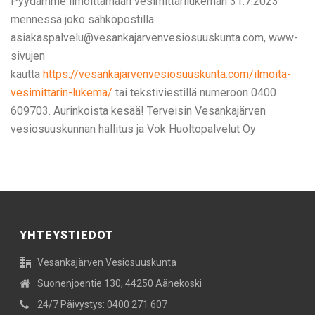
Pyydämme ilmoittamaan vesimittarilukeman 31.7.2023
mennessä joko sähköpostilla
asiakaspalvelu@vesankajarvenvesiosuuskunta.com, www-
sivujen
kautta
https://vesankajarvenvesiosuuskunta.com/ilmoita-
vesimittarin-lukema/
tai tekstiviestillä numeroon 0400
609703. Aurinkoista kesää! Terveisin Vesankajärven
vesiosuuskunnan hallitus ja Vok Huoltopalvelut Oy
YHTEYSTIEDOT
Vesankajärven Vesiosuuskunta
Suonenjoentie 130, 44250 Äänekoski
24/7 Päivystys: 0400 271 607