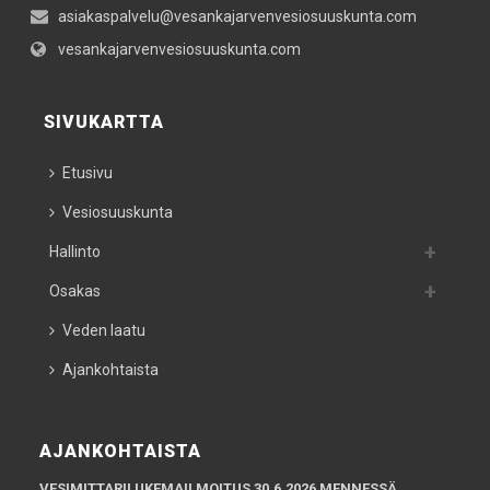
asiakaspalvelu@vesankajarvenvesiosuuskunta.com
vesankajarvenvesiosuuskunta.com
SIVUKARTTA
Etusivu
Vesiosuuskunta
Hallinto
Osakas
Veden laatu
Ajankohtaista
AJANKOHTAISTA
VESIMITTARILUKEMAILMOITUS 30.6.2026 MENNESSÄ