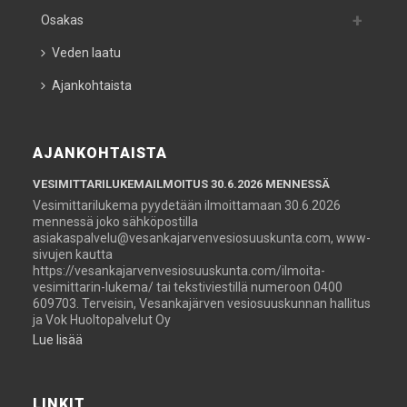
Osakas
Veden laatu
Ajankohtaista
AJANKOHTAISTA
VESIMITTARILUKEMAILMOITUS 30.6.2026 MENNESSÄ
Vesimittarilukema pyydetään ilmoittamaan 30.6.2026
mennessä joko sähköpostilla
asiakaspalvelu@vesankajarvenvesiosuuskunta.com, www-
sivujen kautta
https://vesankajarvenvesiosuuskunta.com/ilmoita-
vesimittarin-lukema/ tai tekstiviestillä numeroon 0400
609703. Terveisin, Vesankajärven vesiosuuskunnan hallitus
ja Vok Huoltopalvelut Oy
Lue lisää
LINKIT