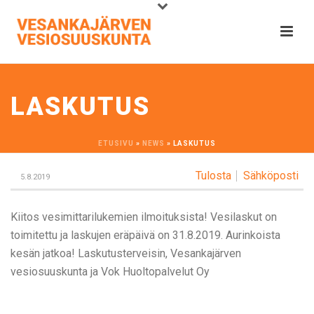
LASKUTUS
ETUSIVU
»
NEWS
»
LASKUTUS
Tulosta
Sähköposti
5.8.2019
Kiitos vesimittarilukemien ilmoituksista! Vesilaskut on
toimitettu ja laskujen eräpäivä on 31.8.2019. Aurinkoista
kesän jatkoa! Laskutusterveisin, Vesankajärven
vesiosuuskunta ja Vok Huoltopalvelut Oy