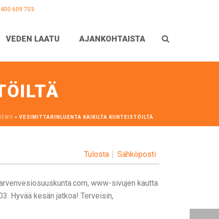
0400 609 703
VEDEN LAATU
AJANKOHTAISTA
TÖILTÄ
NEWS
»
VESIMITTARINLUENTA KAIKILTA KIINTEISTÖILTÄ
Tulosta
Sähköposti
arvenvesiosuuskunta.com, www-sivujen kautta
3. Hyvää kesän jatkoa! Terveisin,