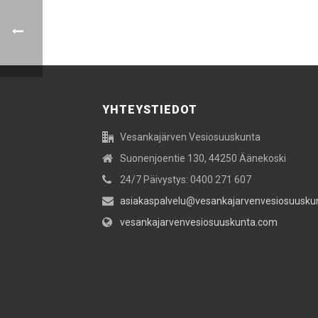
YHTEYSTIEDOT
Vesankajärven Vesiosuuskunta
Suonenjoentie 130, 44250 Äänekoski
24/7 Päivystys: 0400 271 607
asiakaspalvelu@vesankajarvenvesiosuusku
vesankajarvenvesiosuuskunta.com