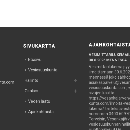
AJANKOHTAIST
SIVUKARTTA
VESIMITTARILUKEMAI
Etusivu
30.6.2026 MENNESSÄ
Vesimittarilukema py
Vesiosuuskunta
ilmoittamaan 30.6.20
mennessä joko sähköpo
Hallinto
nta.com
asiakaspalvelu@vesan
vesiosuuskunta.com,
Osakas
sivujen kautta
https://vesankajarven
Veden laatu
kunta.com/ilmoita-ves
lukema/ tai tekstiviesti
Ajankohtaista
numeroon 0400 60970
Terveisin, Vesankajär
vesiosuuskunnan hallit
Huoltopalvelut Oy