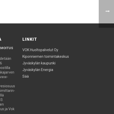
A
LINKIT
LMOITUS
VOK Huoltopalvelut Oy
Kiponniemen toimintakeskus
ydetään
26
Jyväskylän kaupunki
stilla
Jyväskylän Energia
kajarven
Sää
 www-
vesiosuus
imittarin-
llä
3.
ven
us ja Vok