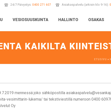
24/7 Päivystys:
Asiakaspalvelu (arkisin klo 9-16):
0400 271 607
VU
VESIOSUUSKUNTA
HALLINTO
OSAKAS
NTA KAIKILTA KIINTEIS
ETUSIVU
»
.7.2019 mennessä joko sähköpostilla asiakaspalvelu@vesankaj
ta-vesimittarin-lukema/ tai tekstiviestillä numeroon 0400 60970
lvelut Oy