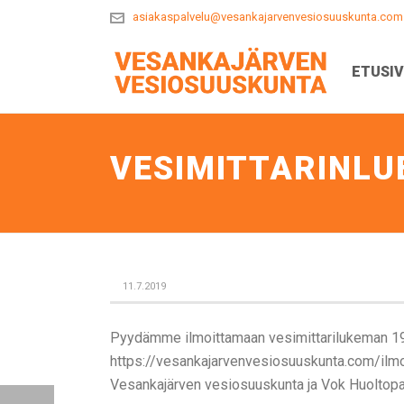
asiakaspalvelu@vesankajarvenvesiosuuskunta.com
ETUSI
VESIMITTARINLUE
11.7.2019
Pyydämme ilmoittamaan vesimittarilukeman 19
https://vesankajarvenvesiosuuskunta.com/ilmoi
Vesankajärven vesiosuuskunta ja Vok Huoltopa