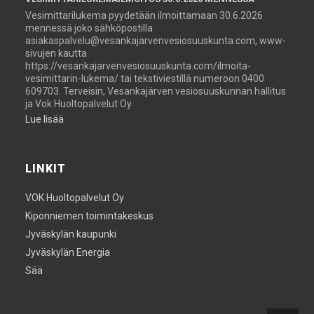
Vesimittarilukema pyydetään ilmoittamaan 30.6.2026
mennessä joko sähköpostilla
asiakaspalvelu@vesankajarvenvesiosuuskunta.com, www-
sivujen kautta
https://vesankajarvenvesiosuuskunta.com/ilmoita-
vesimittarin-lukema/ tai tekstiviestillä numeroon 0400
609703. Terveisin, Vesankajärven vesiosuuskunnan hallitus
ja Vok Huoltopalvelut Oy
Lue lisää
LINKIT
VOK Huoltopalvelut Oy
Kiponniemen toimintakeskus
Jyväskylän kaupunki
Jyväskylän Energia
Sää