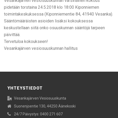
Vesankajärven vesiosuuskunnan varsinainen kokous
pidetään torstaina 24.5.2018 klo 18:00 Kiponniemen
toimintakeskuksessa (Kiponniementie 84, 41940 Vesanka).
Sääntömääräisten asioiden lisäksi kokouksessa
keskustellaan siitä onko osuuskunnan sääntöjä tarpeen
päivittää.
Tervetuloa kokoukseen!
Vesankajärven vesiosuuskunnan hallitus
YHTEYSTIEDOT
Vesankajärven Vesiosuuskunta
Suonenjoentie 130, 44250 Äänekoski
24/7 Päivystys: 0400 271 607