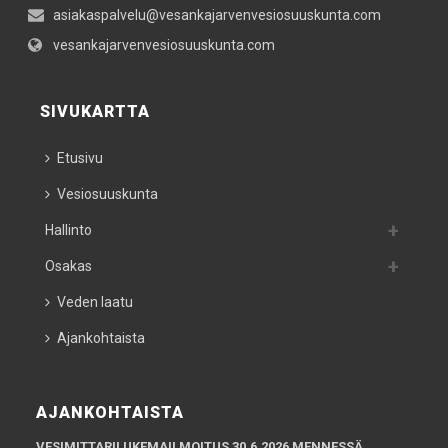
asiakaspalvelu@vesankajarvenvesiosuuskunta.com
vesankajarvenvesiosuuskunta.com
SIVUKARTTA
Etusivu
Vesiosuuskunta
Hallinto
Osakas
Veden laatu
Ajankohtaista
AJANKOHTAISTA
VESIMITTARILUKEMAILMOITUS 30.6.2026 MENNESSÄ