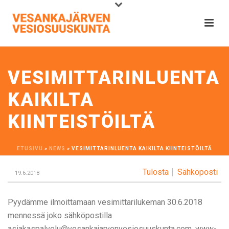
VESIMITTARINLUENTA
KAIKILTA
KIINTEISTÖILTÄ
ETUSIVU
»
NEWS
»
VESIMITTARINLUENTA KAIKILTA KIINTEISTÖILTÄ
Tulosta
Sähköposti
19.6.2018
Pyydämme ilmoittamaan vesimittarilukeman 30.6.2018
mennessä joko sähköpostilla
asiakaspalvelu@vesankajarvenvesiosuuskunta.com, www-