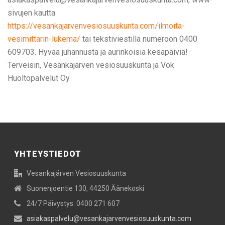
sivujen kautta
https://vesankajarvenvesiosuuskunta.com/ilmoita-
vesimittarin-lukema/
tai tekstiviestillä numeroon 0400
609703. Hyvää juhannusta ja aurinkoisia kesäpäiviä!
Terveisin, Vesankajärven vesiosuuskunta ja Vok
Huoltopalvelut Oy
YHTEYSTIEDOT
Vesankajärven Vesiosuuskunta
Suonenjoentie 130, 44250 Äänekoski
24/7 Päivystys: 0400 271 607
asiakaspalvelu@vesankajarvenvesiosuuskunta.com